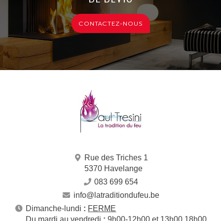
CONTACTEZ-NOUS
Rue des Triches 1
5370 Havelange
083 699 654
info@latraditiondufeu.be
Dimanche-lundi
:
FERME
Du mardi au vendredi
:
9h00-12h00 et 13h00 18h00