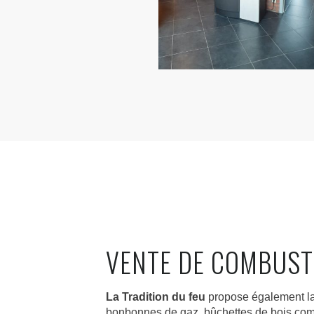
VENTE DE COMBUST
La Tradition du feu
propose également la
bonbonnes de gaz, bûchettes de bois co