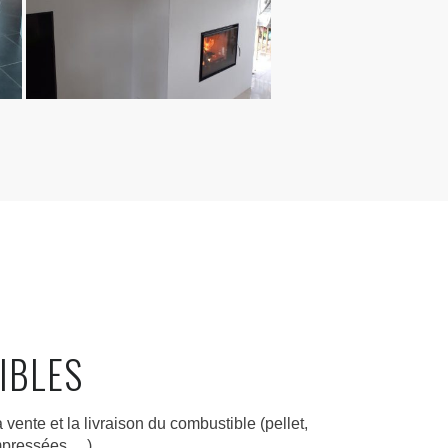
IBLES
 v
ente et la livraison du combustible (pellet,
mpressées,…).