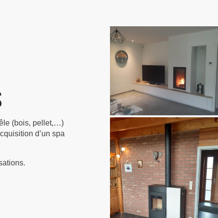
S
le (bois, pellet,…)
acquisition d’un spa
ations.