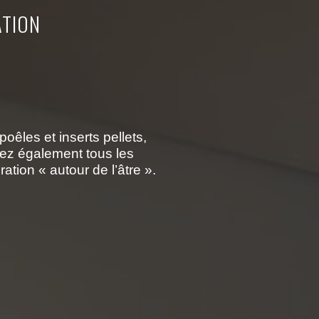
ATION
oêles et inserts pellets,
erez également tous les
ation « autour de l’âtre ».