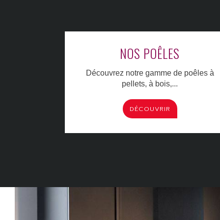
NOS POÊLES
Découvrez notre gamme de poêles à
pellets, à bois,...
DÉCOUVRIR